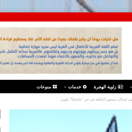
زاوية الهجرة
خدمات
منوعات
يب إسكان ميسور التكلفة فى حى “جامايكا” بكوينز