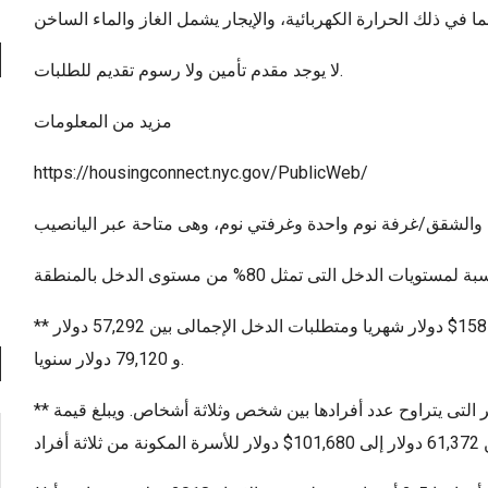
لا يوجد مقدم تأمين ولا رسوم تقديم للطلبات.
مزيد من المعلومات
https://housingconnect.nyc.gov/PublicWeb/
** يوجد 12 إستوديو وهي متاحة لشخص أو شخصين، بإيجار 1585$ دولار شهريا ومتطلبات الدخل الإجمالى بين 57,292 دولار
و 79,120 دولار سنويا.
** يوجد أيضا 23 شقق/ غرفة نوم واحدة وهى متاحة للأسر التى يتراوح عدد أفرادها بين شخص وثلاثة أشخاص. ويبلغ قيمة