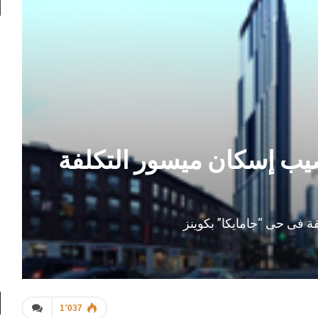
صيب إسكان ميسور التكلفة
ة فى حى “جامايكا” بكوينز
1٬037