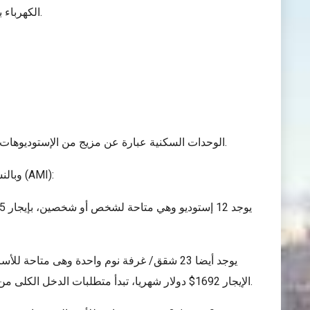
الكهرباء بما في ذلك الحرارة الكهربائية، والإيجار يشمل الغاز والماء الساخن.
الوحدات السكنية عبارة عن مزيج من الإستوديوهات والشقق/غرفة نوم واحدة وغرفتي نوم، وهى متاحة عبر اليانصيب.
وبالنسبة لمستويات الدخل التى تمثل 80% من مستوى الدخل بالمنطقة (AMI):
الإيجار 1692$ دولار شهريا، تبدأ متطلبات الدخل الكلى من 61,372 دولار إلى 101,680$ دولار للأسرة المكونة من ثلاثة أفراد.