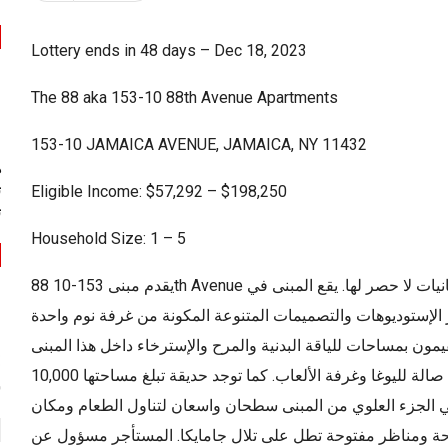
Lottery ends in 48 days – Dec 18, 2023
The 88 aka 153-10 88th Avenue Apartments
153-10 JAMAICA AVENUE, JAMAICA, NY 11432
ه
ت
Eligible Income: $57,292 – $198,250
ت
Household Size: 1 – 5
يقدم مبنى 153-10 88th Avenue معيارا جديدا للرفاهية والمعيشة الراقية في كوينز، مع إمكانيات لا حصر لها. يقع المبنى في
ز الإستوديوهات والتصميمات المتنوعة المكونة من غرفة نوم واحدة
ون بمساحات للياقة البدنية والمرح والإسترخاء داخل هذا المبنى
ذي الحجم المناسب. ويوجد مكتبة ومركز للياقة البدنية مع صالة لليوغا وغرفة الألعاب. كما توجد حديقة تبلغ مساحتها 10,000
س
 في الجزء العلوي من المبنى سطحان واسعان لتناول الطعام ومكان
ة ومناظر مفتوحة تطل على تلال جامايكا. المستأجر مسؤول عن