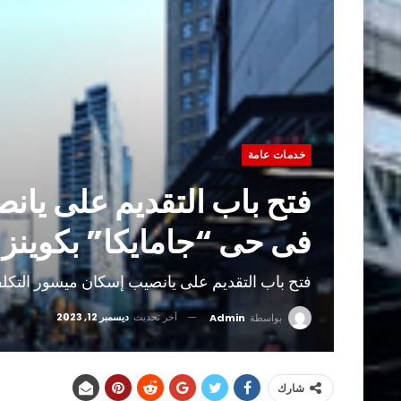
خدمات عامة
فتح باب التقديم على يان
فى حى “جامايكا” بكوينز
فتح باب التقديم على يانصيب إسكان ميسور التكلف
آخر تحديث
ديسمبر 12, 2023
بواسطة
Admin
شارك