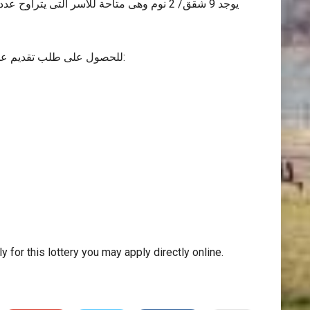
للحصول على طلب تقديم عن طريق البريد، يرجى إرسال مظروف بعنوانك عليه طابع بريد إلى:
for this lottery you may apply directly online.