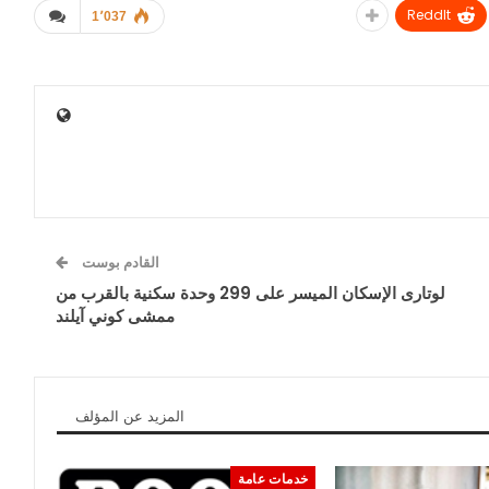
ReddIt
1٬037
القادم بوست
لوتارى الإسكان الميسر على 299 وحدة سكنية بالقرب من
ممشى كوني آيلند
المزيد عن المؤلف
خدمات عامة