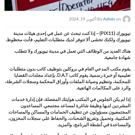
on أكتوبر 19, 2024
Admin
By
نيويورك (
PIX11
) – إذا كنت تبحث عن عمل في إحدى هيئات مدينة
نيويورك ولكنك تخشى ألا تتوفر لديك متطلبات التعليم، فأنت محظوظ.
هناك العديد من الوظائف التي تعمل في مدينة نيويورك ولا تتطلب
شهادة جامعية.
يقوم مكتب المدعي العام في بروكلين بتوظيف كاتب بدون متطلبات
تعليمية أو خبرة رسمية. يقوم كاتب
D.A.T.
بإعداد مجلدات القضايا
للمحكمة، وتنظيم وصيانة الملفات وأوراق المحكمة وسجلات الشرطة،
والرد على المكالمات الهاتفية.
إذا لم يكن الجلوس في المكتب هوايتك المفضلة، فإن إدارة خدمات
المشردين لديها وظيفة شاغرة لمساعد مجتمعي. المساعدون
المجتمعيون مسؤولون عن تنظيف الحمامات والمساكن والمساحات
المكتبية، وتحميل وتفريغ الشحنات، والحفاظ على سجلات المخزون،
والمساعدة في أنشطة البرنامج، والمزيد.