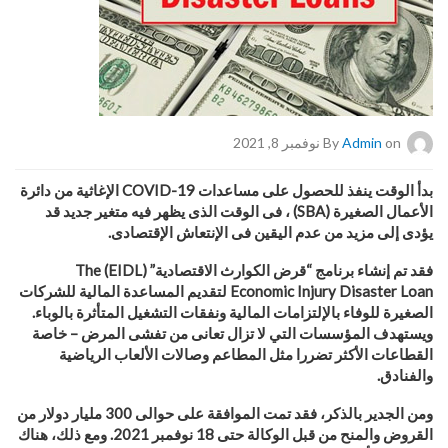
on نوفمبر 8, 2021
Admin
By
بدأ
الوقت ينفذ للحصول على مساعدات
COVID-19
الإغاثية
من دائرة
الأعمال الصغيرة
(SBA)
،
فى الوقت الذى يظهر فيه
متغير جديد قد
يؤدى إلى مزيد من عدم اليقين فى الإنتعاش الإقتصادى.
فقد تم إنشاء برنامج “قرض الكوارث الاقتصادية”
(EIDL)
The
Economic Injury Disaster Loan
لتقديم المساعدة المالية للشركات
الصغيرة للوفاء بالإلتزامات المالية ونفقات التشغيل المتأثرة بالوباء.
ويستهدف المؤسسات التي لا تزال تعانى من تفشى المرض – خاصة
القطاعات الأكثر تضررا مثل المطاعم وصالات الألعاب الرياضية
والفنادق
.
ومن الجدير بالذكر، فقد تمت الموافقة على حوالى 300 مليار دولار من
القروض والمنح من قبل الوكالة حتى 18 نوفمبر 2021. ومع ذلك، هناك