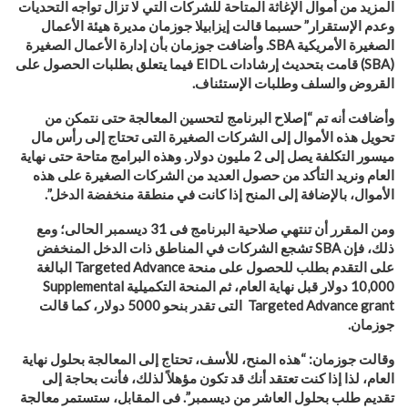
المزيد من أموال الإغاثة المتاحة للشركات التي لا تزال تواجه التحديات
وعدم الإستقرار” حسبما قالت إيزابيلا جوزمان مديرة هيئة الأعمال
الصغيرة الأمريكية
SBA
. وأضافت جوزمان بأن إدارة الأعمال الصغيرة
(SBA)
قامت
بتحديث إرشادات
EIDL
فيما يتعلق بطلبات الحصول على
القروض والسلف وطلبات الإستئناف
.
وأضافت أنه تم “إصلاح البرنامج لتحسين المعالجة حتى نتمكن من
تحويل هذه الأموال إلى الشركات الصغيرة التى تحتاج إلى رأس مال
ميسور التكلفة يصل إلى 2 مليون دولار. وهذه البرامج متاحة حتى نهاية
العام ونريد التأكد من حصول العديد من الشركات الصغيرة على هذه
الأموال، بالإضافة إلى المنح إذا كانت في منطقة منخفضة الدخل”.
و
من المقرر أن تنتهي صلاحية البرنامج فى 31 ديسمبر الحالى؛ ومع
ذلك، فإن
SBA
تشجع الشركات في المناطق ذات الدخل المنخفض
على التقدم بطلب للحصول على منحة
Targeted Advance
البالغة
10,000 دولار قبل نهاية العام، ثم المنحة التكميلية
Supplemental
Targeted Advance grant
التى تقدر بنحو 5000 دولار، كما قالت
جوزمان
.
وقالت جوزمان: “هذه المنح، للأسف، تحتاج إلى المعالجة بحلول نهاية
العام، لذا إذا كنت تعتقد أنك قد تكون مؤهلاً لذلك، فأنت بحاجة إلى
تقديم طلب بحلول العاشر من ديسمبر”. فى المقابل، ستستمر معالجة