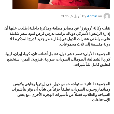
on أبريل 6, 2025
Admin
By
نقلت
وكالة
“رويترز” عن مصادر مطلعة ومذكرة داخلية إطلعت عليها أن
إدارة الرئيس الأميركي دونالد ترامب تدرس فرض قيود سفر شاملة
على مواطني عشرات الدول في إطار حظر جديد. تُدرج المذكرة 41
دولة مقسمة إلى ثلاث مجموعات.
المجموعة الأولى: تضم عشر دول، تشمل أفغانستان، كوبا، إيران، ليبيا،
كوريا الشمالية، الصومال، السودان، سورية، فنزويلا، اليمن، ستخضع
لتعليق كامل للتأشيرات.
المجموعة الثانية: ستواجه خمس دول، هي إريتريا وهايتي ولاوس
وميانمار وجنوب السودان، تعليقاً جزئياً من شأنه أن يؤثر بتأشيرات
السياحة والطلاب، فضلاً عن تأشيرات الهجرة الأخرى، مع بعض
الإستثناءات.