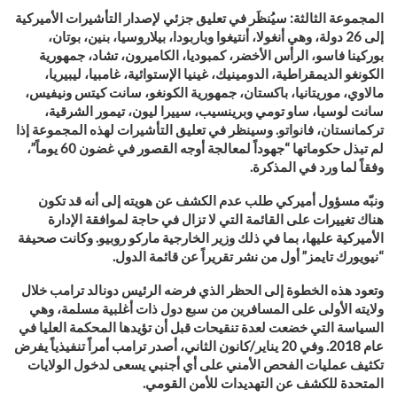
المجموعة الثالثة: سيُنظَر في تعليق جزئي لإصدار التأشيرات الأميركية
إلى 26 دولة، وهي أنغولا، أنتيغوا وباربودا، بيلاروسيا، بنين، بوتان،
بوركينا فاسو، الرأس الأخضر، كمبوديا، الكاميرون، تشاد، جمهورية
الكونغو الديمقراطية، الدومينيك، غينيا الإستوائية، غامبيا، ليبيريا،
مالاوي، موريتانيا، باكستان، جمهورية الكونغو، سانت كيتس ونيفيس،
سانت لوسيا، ساو تومي وبرينسيب، سييرا ليون، تيمور الشرقية،
تركمانستان، فانواتو. وسينظر في تعليق التأشيرات لهذه المجموعة إذا
لم تبذل حكوماتها “جهوداً لمعالجة أوجه القصور في غضون 60 يوماً”،
وفقاً لما ورد في المذكرة.
ونبّه مسؤول أميركي طلب عدم الكشف عن هويته إلى أنه قد تكون
هناك تغييرات على القائمة التي لا تزال في حاجة لموافقة الإدارة
الأميركية عليها، بما في ذلك وزير الخارجية ماركو روبيو. وكانت صحيفة
“نيويورك تايمز” أول من نشر تقريراً عن قائمة الدول.
وتعود هذه الخطوة إلى الحظر الذي فرضه الرئيس دونالد ترامب خلال
ولايته الأولى على المسافرين من سبع دول ذات أغلبية مسلمة، وهي
السياسة التي خضعت لعدة تنقيحات قبل أن تؤيدها المحكمة العليا في
عام 2018. وفي 20 يناير/كانون الثاني، أصدر ترامب أمراً تنفيذياً يفرض
تكثيف عمليات الفحص الأمني على أي أجنبي يسعى لدخول الولايات
المتحدة للكشف عن التهديدات للأمن القومي.