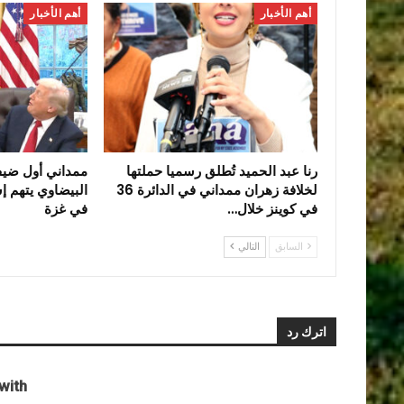
أهم الأخبار
أهم الأخبار
رنا عبد الحميد تُطلق رسميا حملتها
ممداني أول ضي
لخلافة زهران ممداني في الدائرة 36
البيضاوي يتهم إس
في كوينز خلال…
في غزة
السابق
التالي
اترك رد
ith: