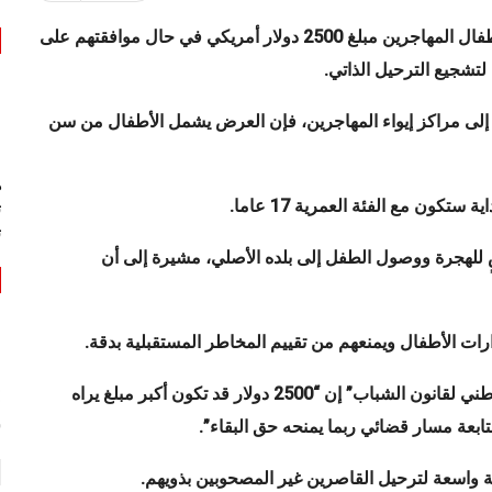
أعلنت إدارة الرئيس الأمريكي دونالد ترامب، أنها ستمنح الأطفال المهاجرين مبلغ 2500 دولار أمريكي في حال موافقتهم على
لتشجيع الترحيل الذاتي
.
لى مراكز إيواء المهاجرين، فإن العرض يشمل الأطفال من سن
ه
ية ستكون مع الفئة العمرية 17 عاما
.
ت
ت
ضٍ للهجرة ووصول الطفل إلى بلده الأصلي، مشيرة إلى أن
ات الأطفال ويمنعهم من تقييم المخاطر المستقبلية بدقة
.
من جهتها، قالت المحامية ميليسا آدامسون من “المركز الوطني لقانون الشباب” إن “2500 دولار قد تكون أكبر مبلغ يراه
س
تابعة مسار قضائي ربما يمنحه حق البقاء”.
ة واسعة لترحيل القاصرين غير المصحوبين بذويهم
.