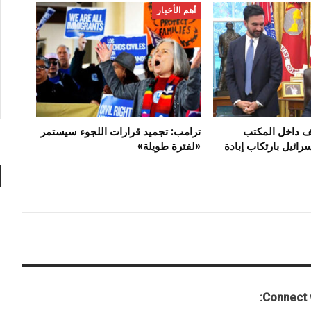
أهم الأخبار
ف داخل المكتب
ترامب: تجميد قرارات اللجوء سيستمر
رائيل بارتكاب إبادة
«لفترة طويلة»
Connect w