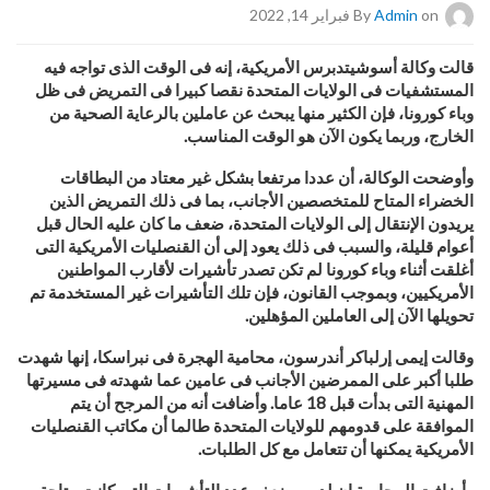
on فبراير 14, 2022
Admin
By
قالت وكالة أسوشيتدبرس الأمريكية، إنه فى الوقت الذى تواجه فيه
المستشفيات فى الولايات المتحدة نقصا كبيرا فى التمريض فى ظل
وباء كورونا، فإن الكثير منها يبحث عن عاملين بالرعاية الصحية من
الخارج، وربما يكون الآن هو الوقت المناسب.
وأوضحت الوكالة، أن عددا مرتفعا بشكل غير معتاد من البطاقات
الخضراء المتاح للمتخصصين الأجانب، بما فى ذلك التمريض الذين
يريدون ال
نتقال إلى الولايات المتحدة، ضعف ما كان عليه الحال قبل
أعوام قليلة، والسبب فى ذلك يعود إلى أن القنصليات الأمريكية التى
أغلقت أثناء وباء كورونا لم تكن تصدر تأشيرات لأقارب المواطنين
الأمريكيين، وبموجب القانون، فإن تلك التأشيرات غير المستخدمة تم
تحويلها الآن إلى العاملين المؤهلين.
وقالت إيمى إرلباكر أندرسون، محامية الهجرة فى نبراسكا، إنها شهدت
طلبا أكبر على الممرضين الأجانب فى عامين عما شهدته فى مسيرتها
المهنية التى بدأت قبل 18 عاما. وأضافت أنه من المرجح أن يتم
الموافقة على قدومهم للولايات المتحدة طالما أن مكاتب القنصليات
الأمريكية يمكنها أن تتعامل مع كل الطلبات.