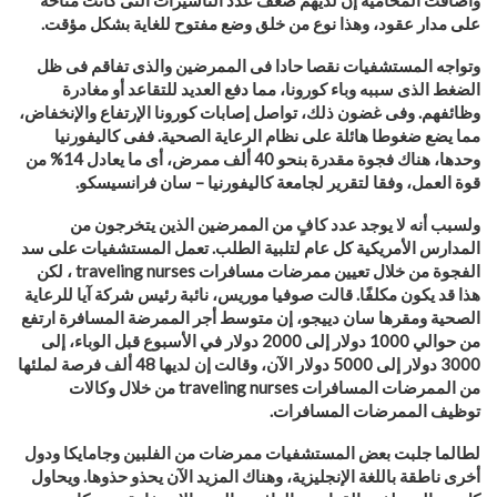
وأضافت المحامية إن لديهم ضعف عدد التأشيرات التى كانت متاحة
على مدار عقود، وهذا نوع من خلق وضع مفتوح للغاية بشكل مؤقت.
وتواجه المستشفيات نقصا حادا فى الممرضين والذى تفاقم فى ظل
الضغط الذى سببه وباء كورونا، مما دفع العديد للتقاعد أو مغادرة
وظائفهم. وفى غضون ذلك، تواصل إصابات كورونا الإرتفاع والإنخفاض،
مما يضع ضغوطا هائلة على نظام الرعاية الصحية. ففى كاليفورنيا
وحدها، هناك فجوة مقدرة بنحو 40 ألف ممرض، أى ما يعادل 14% من
قوة العمل، وفقا لتقرير لجامعة كاليفورنيا – سان فرانسيسكو.
ولسبب أنه لا يوجد عدد كافٍ من الممرضين الذين يتخرجون من
المدارس الأمريكية كل عام لتلبية الطلب
.
تعمل المستشفيات على سد
الفجوة من خلال تعيين ممرضات مسافرات
nurses
traveling
، لكن
هذا قد يكون مكلفًا. قالت صوفيا موريس، نائبة رئيس شركة آيا للرعاية
الصحية ومقرها سان دييجو، إن متوسط أجر الممرضة المسافرة ارتفع
من حوالي 1000 دولار إلى 2000 دولار في الأسبوع قبل الوباء، إلى
3000 دولار إلى 5000 دولار الآن، وقالت إن لديها 48 ألف فرصة لملئها
من الممرضات المسافرات
traveling nurses
من خلال وكالات
توظيف الممرضات المسافرات.
لطالما جلبت بعض المستشفيات ممرضات من الفلبين وجامايكا ودول
أخرى ناطقة باللغة الإنجليزية، وهناك المزيد الآن يحذو حذوها. ويحاول