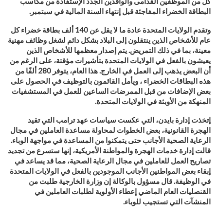
كل من الموظفين القدامى والوافدين الجدد الإستفادة من مكاسب
البطاقة الخضراء المفاجئة قبل إنتهاء السنة المالية في سبتمبر
.
وتقدم الولايات المتحدة عادة ما لا يقل عن 140 ألف بطاقة خضراء كل
عام للأشخاص الذين ينتقلون إلى البلاد بشكل دائم لشغل وظائف مهنية
معينة، بما في ذلك التمريض. يتم إصدار معظمها للأشخاص الذين
يعيشون بالفعل في الولايات المتحدة بتأشيرات مؤقتة، على الرغم من
أن البعض يذهب إلى العمل في الخارج. هذا العام، يتوفر 280 ألفًا من
هذه البطاقات الخضراء ، ويأمل القائمون بالتوظيف في الحصول على
بعض الإضافات من قبل الممرضات الساعين للعمل في المستشفيات
المنهكة من الأوبئة في الولايات المتحدة
.
إتخذت إدارة بايدن، التي عكست سياسات عهد ترامب التي تقيد
الهجرة القانونية، بعض الخطوات لمحاولة مساعدة العاملين في مجال
الرعاية الصحية الأجانب حتى يتمكنوا من المساعدة في مواجهة الوباء.
قالت إدارة خدمات الهجرة والمواطنة الأمريكية، إنها ستسرع من تجديد
تصاريح العمل للعاملين في مجال الرعاية الصحية، مما قد يساعد في
إبقاء بعض المواطنين الأجانب الموجودين بالفعل في الولايات المتحدة
في الوظيفة. قال مسؤول بالوكالة إن وزارة الخارجية طلبت من
القنصليات العام الماضي إعطاء الأولوية لطلبات العاملين في
المنشآت التي تستجيب للوباء
.