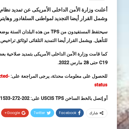
وشمل القرار أيضا التجديد لمواطنى السلفادور وهايتي
سيحتفظ المستفيدون من TPS من هذه ا
للتأهيل. ويشمل القرار أيضا التمديد التلقائى لوثائق تراخيص العمل (EADs) حتى 31 دي
C19 حتى 28 مارس 2022.
للحصول على معلومات محدثة، يرجى المراجعة على:
cted-
status
أو إتصل بالخط الساخن USCIS TPS على: 202-272-1533
Google+
Twitter
Facebook
شارك