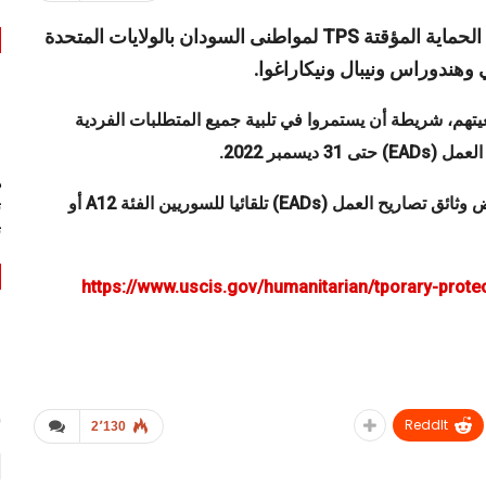
أعلنت وزارة الأمن الداخلى الأمريكى عن تمديد نظام الحماية المؤقتة TPS لمواطنى السودان بالولايات المتحدة
 وهندوراس ونيبال ونيكاراغوا.
لبلدان الستة بوضعيتهم، شريطة أن يستمروا في تلبية جميع المتطلبات الفردية
سمبر 2022.
ه
كما قامت وزارة الأمن الداخلى الأمريكى بتمديد صلاحية بعض وثائق تصاريح العمل (EADs) تلقائيا للسوريين الفئة A12 أو
ت
ت
https://www.uscis.gov/humanitarian/tporary-prote
س
ReddIt
2٬130