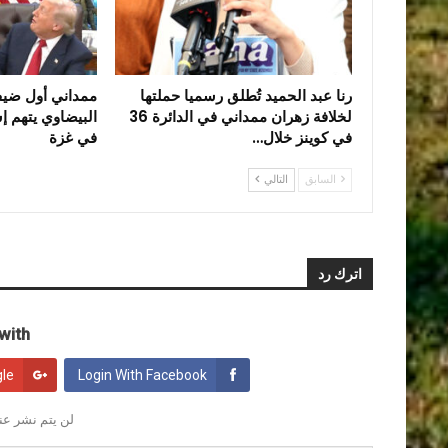
رنا عبد الحميد تُطلق رسميا حملتها
ممداني أول ضي
لخلافة زهران ممداني في الدائرة 36
البيضاوي يتهم إس
في كوينز خلال…
في غزة
السابق
التالي
اترك رد
ith:
gle
Login With Facebook
لن يتم نشر عنو