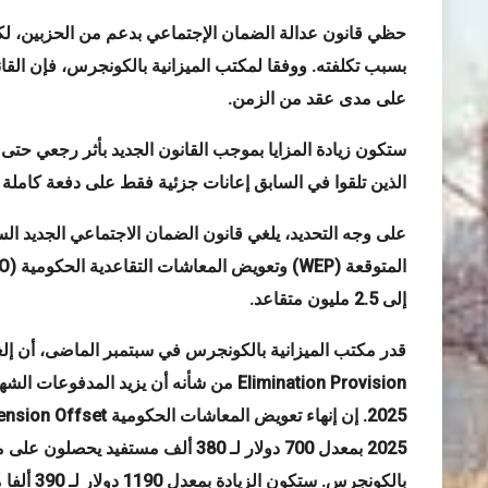
حظي قانون عدالة الضمان الإجتماعي بدعم من الحزبين، لك
بسبب تكلفته. ووفقا لمكتب الميزانية بالكونجرس، فإن القا
على مدى عقد من الزمن
.
الذين تلقوا في السابق إعانات جزئية فقط على دفعة كاملة
على وجه التحديد، يلغي قانون الضمان الاجتماعي الجديد 
المتوقعة
(WEP)
وتعويض المعاشات التقاعدية الحكومية
(GPO)
إلى 2.5 مليون متقاعد
.
قدر مكتب الميزانية بالكونجرس في سبتمبر الماضى، أن إلغ
Elimination Provision
2025. إن إنهاء تعويض المعاشات الحكومية
nsion Offset
2025 بمعدل 700 دولار لـ 380 ألف مستف
بالكونجرس. ستكون الزيادة بمعدل 1190 دولار لـ 390 ألفا من الأزواج الناجين الذين يحصلون على إعانة أرملة أو أرمل.