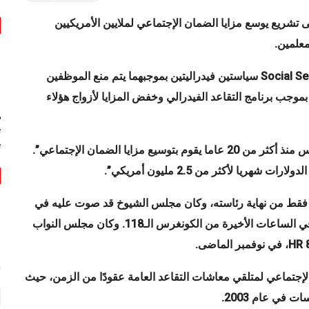
ل مغادرته منصبه، على تشريع يوسع مزايا الضمان الإجتماعي لملايين الأمريكيين
معلمين
.
Social Se
سياستين فيدراليتين
بموجبهما يتم منع الموظفين
وجب برنامج التقاعد الفيدرالي وخفض المزايا لأزواج هؤلاء
ه
ت
ت
قال متحدث باسم البيت الأبيض في بيان: “بايدن هو أول رئيس منذ أكثر من 20 عاما يقوم بتوسيع مزايا الضمان الإجتماعي”.
يا لأكثر من 2.5 مليون أمريكي”.
ام فقط من نهاية رئاسته، وكان مجلس الشيوخ قد صوت عليه في
لتمرير هذا الإجراء في الساعات الأخيرة من الكونغرس الـ118. وكان مجلس النواب
HR 
، في نوفمبر الماضى.
س
لإجتماعي لمتلقي معاشات التقاعد العامة عقودًا من الزمن، حيث
 في عام 2003
.