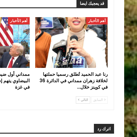
قد يعجبك ايضا
أهم الأخبار
أهم الأخبار
رنا عبد الحميد تُطلق رسميا حملتها
ممداني أول ضي
لخلافة زهران ممداني في الدائرة 36
البيضاوي يتهم إس
في كوينز خلال…
في غزة
السابق
التالي
اترك رد