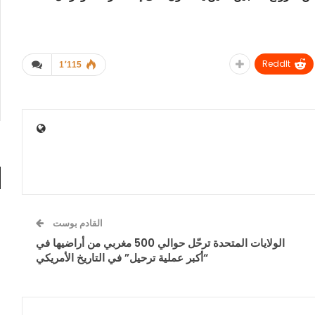
ReddIt
1٬115
القادم بوست
الولايات المتحدة ترحّل حوالي 500 مغربي من أراضيها في
“أكبر عملية ترحيل” في التاريخ الأمريكي