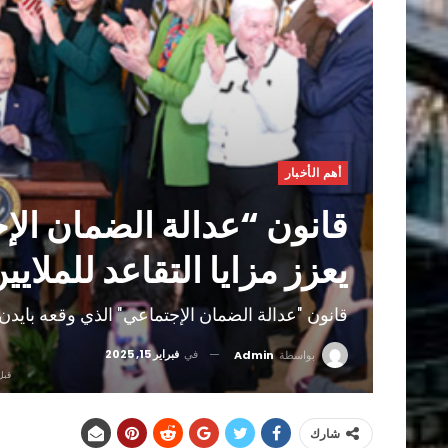
أهم الأخبار
قانون “عدالة الضمان الإ
يعزز مزايا التقاعد للملايي
قانون "عدالة الضمان الإجتماعي" الذي وقعه بايدن" 
في
فبراير 15, 2025
بواسطة
Admin
قبل 
شارك