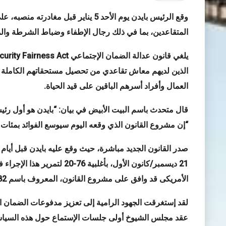
وقع الرئيس بايدن يوم الأحد 5 يناير قب
المتقاعدين، بما في ذلك رجال الإطفاء وضباط الشرطة وال
يلغي قانون عدالة الضمان ال
جتماعي
curity Fairness Act
الذين لديهم معاش تقاعدي من تحصيل مستحقاتهم الكاملة بم
العمال وأفراد أسرهم الباقين على قيد الحياة
.
“إن مشروع القانون الذي وقعه اليوم سيوسع الفوائد بمئات الدولارات شهر
صدر القانون الجديد مباشرة، حيث وقع عليه بايدن قبل أي
21 ديسمبر/كانون الأول،
بأغلبية 76-20
الأمريكى قد
وافق على مشروع القانون
، المعروف باسم
82
لقد إستغرقت الجهود الرامية إلى تعزيز مدفوعات الضمان ا
عقد مجلس الشيوخ أولى جلسات الإستماع حول هذه السياسات