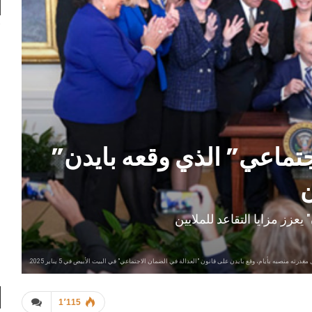
جتماعي” الذي وقعه بايدن”
ن
يعزز مزايا التقاعد للملايين
مغدرته منصبه بأيام، وقع بايدن على قانون "العدالة في الضمان الاجتماعي" في البيت الأبيض في 5 يناير 2025.
1٬115