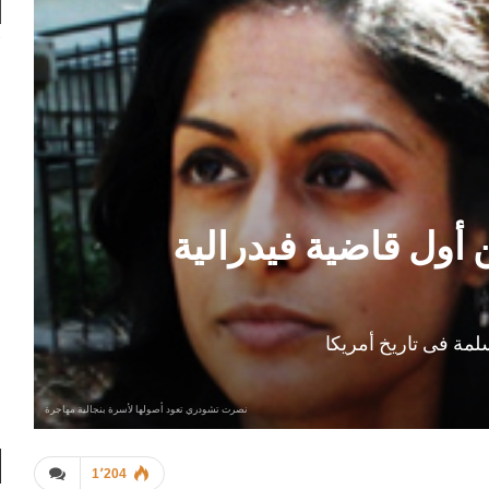
أول قاضية فيدرالية
مة فى تاريخ أمريكا
نصرت تشودري تعود أصولها لأسرة بنجالية مهاجرة
1٬204