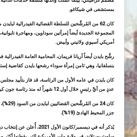
مصمم غرافيكي، بينما عملت والدتها منسقة خدمات غذائية 
بمستشفى في شيكاغو
.
كان 62 من المُرشَّحين للسلطة القضائية الفيدرالية لبا
المجموعة الجديدة أيضاً إمرأتين سوداوين، ومهاجرة تايوانية، و
أمريكي آسيوي ولاتيني وأبيض
.
رشَّح بايدن أيضاً أريانا فريمان، المحامية العامة الفيدرالية 
بنسلفانيا، وهي ثامن إمرأة سوداء رشحها بايدن كقاضية إستئ
عددٍ من أيِّ رئيسٍ خلال أول 12 شهراً له منذ رئاسة جون كينيدي
جزر المحيط الهادئ
(19%)
.
يُذكر أنه في ديسمبر/كانون ا
ساوث بورتلاند، في ولاية ماين الأمريكية التي يقطنها أكثر من 90% من ذوي البشرة البي