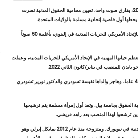
أكد مجلس الشيوخ الأمريكي، الخميس 15 يونيو/حزيران 2023، بفارق صوت واحد، تعيين محامية الحقوق المدنية نصرت
يجعلها أول قاضية إتحادية مسلمة بالولايات المتحدة
.
حيث أكد المجلس تعيين نصرت تشودري، المديرة القانونية للإتحاد الأمريكي للحريات المدنية في إلينوي، بأغلبية 50 صوتاً
ه
 حياتها المهنية في الإتحاد الأمريكي للحريات المدنية، وعملت
ت
ت
ايدن للمنصب في يناير/كانون الثاني 2022
.
تعد نصرت تشودري من أصول بنجلاديشية وتبلغ من العمر 45 عاما، وهاجر والداها نفيسة تشودري والدكتور نورير تشودري
الحقوق بجامعة ييل. وتعد أول إمرأة مسلمة يتم ترشيحها
ذين ترشحوا لهذا المنصب بعد زاهد قريشي
.
س
عملت نصرت تشودري سابقاً بالإتحاد الأمريكي للحريات المدنية في نيويورك. ومتزوجة منذ عام 2012 بمايكل إيرلي وهو