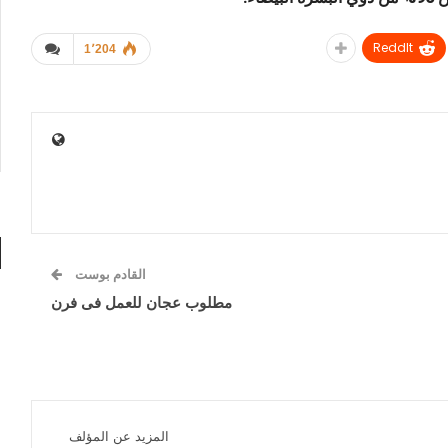
ReddIt
1٬204
القادم بوست
مطلوب عجان للعمل فى فرن
المزيد عن المؤلف