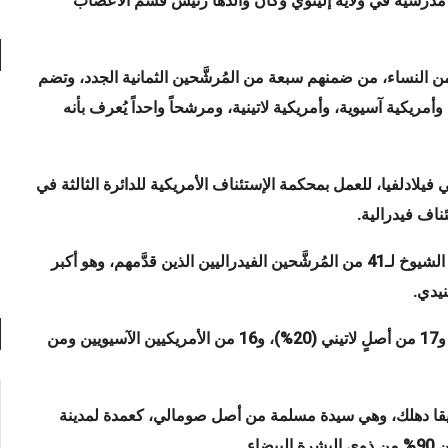
مدرسية في ولاية إلينوي وكان والدها رئيس قسم الأعصاب
يدن من النساء، من ضمنهم سبعة من المُرشَّحين الثمانية الجدد، وتضم
أمريكية آسيوية، وأمريكية لاتينية، ومرشحاً واحداً يُعرف بأنه
في فيلادلفيا، للعمل بمحكمة الإستئناف الأمريكية للدائرة الثالثة في
ناف فيدرالية
.
كان بايدن في عامه الأول من الرئاسة، قد فاز بتأييد مجلس الشيوخ لـ41 من المُرشَّحين الفيدراليين الذين قدَّمهم، وهو أكبر
.
كان 24 من المُرشَّحين القضائيين لبايدن من السود (29%)، و17 من أصلٍ لاتيني (20%)، و16 من الأمريكيين الآسيويين ومن
لأول 2021، أُعلن عن إنتخاب ديقا دهلك، وهي سيدة مسلمة من أصل صومالي، كعمدة لمدينة
ضاء
.