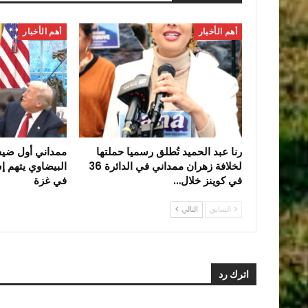
أهم الأخبار
أهم الأخبار
رنا عبد الحميد تُطلق رسميا حملتها
ممداني أول ضي
لخلافة زهران ممداني في الدائرة 36
البيضاوي يتهم إس
في كوينز خلال…
في غزة
السابق
التالي
اترك رد