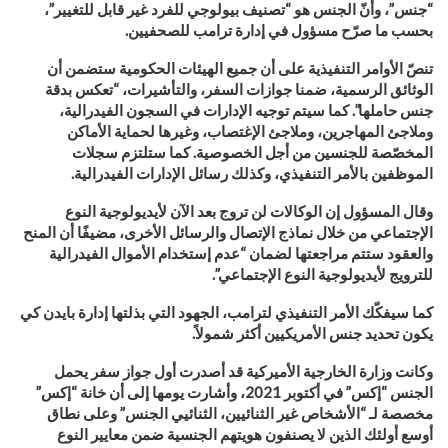
“جنس”، وأنّ الجنس هو “تصنيف بيولوجي للفرد غير قابل للتغيير”،
بحسب ما صرّح مسؤول في إدارة ترامب للصحفيين
.
تنصّ الأوامر التنفيذية على أن جميع الهيئات الحكومية ستضمن أن
الوثائق الرسمية، ضمنا جوازات السفر، والتأشيرات، “تعكس بدقة
جنس حاملها”. كما سيتم توجيه الإدارات في السجون الفيدرالية،
وملاجئ المهاجرين، وملاجئ الإغتصاب، وغيرها لحماية الأماكن
المخصّصة للجنسين من أجل الخصوصية. كما ستلتزم سجلات
الموظفين بالأمر التنفيذي، وكذلك رسائل الإدارات الفيدرالية
.
وقال المسؤول إن الوكالات لن تروج بعد الآن لأيديولوجية النوع
الإجتماعي من خلال نماذج الإتصال والرسائل الأخرى، مضيفًا أن المنح
والعقود ستتم مراجعتها لضمان “عدم إستخدام الأموال الفيدرالية
للترويج لأيديولوجية النوع الإجتماعي”.
كما سيفكّك الأمر التنفيذي لترامب، الجهود التي بذلتها إدارة بايدن كي
يكون تحديد جنس الأمريكيين أكثر شمولاً
.
وكانت وزارة الخارجية الأميركية قد أصدرت أول جواز سفر يحمل
الجنس “إكس” في أكتوبر 2021، وأشارت يومها إلى أن خانة “إكس”
مخصصة لـ “الأشخاص غير الثنائيين، الثنائيي الجنس” وعلى نطاق
أوسع أولئك الذين لا يصنفون هويتهم الجنسية ضمن معايير النوع