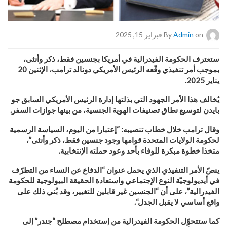
on فبراير 15, 2025
Admin
By
ستعترف الحكومة الفيدرالية في أمريكا بجنسين فقط، ذكر وأنثى،
بموجب أمر تنفيذي وقّعه الرئيس الأمريكي دونالد ترامب، الإثنين 20
يناير 2025.
يُخالف هذا الأمر الجهود التي بذلتها إدارة الرئيس الأمريكي السابق جو
بايدن لتوسيع نطاق تصنيفات الهوية الجنسية، من بينها جوازات السفر
.
وقال ترامب خلال خطاب تنصيبه: “إعتبارا من اليوم، السياسة الرسمية
لحكومة الولايات المتحدة قوامها وجود جنسين فقط، ذكر وأنثى”،
متخذا خطوة مبكرة للوفاء بأحد وعود حملته الإنتخابية
.
ينصّ الأمر التنفيذي الذي يحمل عنوان “الدفاع عن النساء من التطرّف
في أيديولوجيّة النوع الإجتماعي واستعادة الحقيقة البيولوجية للحكومة
الفيدرالية”، على أن “الجنسين غير قابلين للتغيير، وقد بُني ذلك على
واقع أساسي لا يقبل الجدل
“
.
كما ستتحوّل الحكومة الفيدرالية من إستخدام مصطلح “جندر” إلى