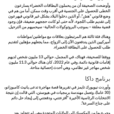
وأوضحت الصحيفة أن من يحملون البطاقات الخضراء يسارعون
الخطى للحصول على الجنسية في أقرب وقت ممكن. أما من هم في
وضع قانوني “هش”، أو الذين دخلوا البلاد بشكل غير قانوني فيهرعون
إلى تقديم طلب اللجوء، لأنه حتى لو كانت حججهم ضعيفة، فإن وجود
قضية معلقة – بموجب البروتوكولات الحالية- سيحميهم من الترحيل
.
وهناك فئة ثالثة هم المرتبطون بعلاقات مع مواطنين/مواطنات
أميركيين الذين يندفعون الآن إلى الزواج، مما يجعلهم مؤهلين لتقديم
طلب للحصول على البطاقة الخضراء
.
ووفقا للصحيفة، فهناك، في المجمل، حوالي 13 مليون شخص لديهم
إقامات قانونية دائمة. وفي عام 2022، كان هناك حوالي 11.3 مليون
شخص مهاجر غير نظامي، وهي أحدث إحصائية متاحة
.
برنامج داكا
وأوردت نيويورك تايمز في تقريرها قصة مهاجرة تدعى يانيث كامبوزانو،
(30 عاما)، وتعمل مهندسة برمجيات في هيوستن، التي قالت إن نتيجة
الانتخابات الرئاسية الأخيرة “أفزعتني، ودفعتني إلى إيجاد حل دائم
على جناح السرعة”.
وجيء بها من المكسيك إلى الولايات المتحدة وهي لم تتجاوز بعد