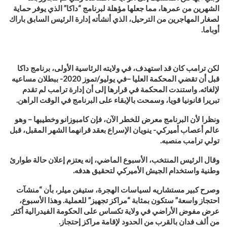
الشهرين من عمرها، مما جعلها مؤهلة لبرنامج “داكا” الذي يوفر حماية
لصغار المهاجرين من الترحيل، الذي أنشأته إدارة الرئيس السابق باراك
أوباما
.
لكن ترامب كان قد استهدف، في ولايته الرئاسية الأولى، برنامج داكا
قبل أن تقضي المحكمة العليا
–
في يوليو/تموز 2020- ببطلان مساعيه
لإلغائه. واستندت المحكمة في قرارها إلى أن إدارة ترامب لم تقدم
تبريرا قانونيا قويا، وسمحت بالإبقاء على البرنامج في الوقت الراهن
.
ونظرا لأن البرنامج معرض للخطر الآن، فإن كامبوزانو وخطيبها – وهو
عالم أعصاب أميركي- ينويان الإسراع بعقد قرانهما الشهر المقبل، قبل
تولي ترامب منصبه
.
وقال الرئيس المنتخب، الأسبوع الماضي، إنه يعتزم إعلان حالة طوارئ
وطنية واستخدام الجيش الأميركي لتحقيق هدفه
.
وصرح كبير مستشاريه لسياسات الهجرة، ستيفن ميلر، بأن “منشآت
احتجاز واسعة” ستكون بمثابة “مراكز تجهيز” للعملية. وهذا الأسبوع،
عرض مفوض الأراضي في ولاية تكساس على الحكومة الفيدرالية أكثر
من ألف فدان بالقرب من الحدود لإقامة مراكز إحتجاز
.