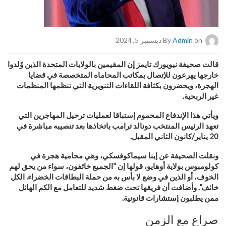
on ديسمبر 5, 2024
Admin
By
قالت صحيفة نيويورك تايمز إن المقيمين بالولايات المتحدة الذين وُلدوا
خارجها يهرعون للإتصال بمكاتب المحاماه المتخصصة في قضايا
الهجرة، ويحضرون بكثافة اللقاءات التنويرية التي تنظمها المنظمات
غير الربحية
.
ويأتي هذا الإندفاع المحموم إستباقا لعمليات ترحيل المهاجرين التي
تعهد الرئيس المنتخب دونالد ترامب
باتخاذها بعد تنصيبه مباشرة في
20 يناير/كانون الثاني المقبل
.
ونقلت الصحيفة عن إينا سيماكوفسكي، وهي محامية هجرة في
كولومبوس بولاية أوهايو، قولها إن “الجميع خائفون، سواء من يحق لهم
الخوف، أو الذين في وضع لا بأس به من حملة البطاقات الخضراء. الكل
خائف”. وأضافت أن فريقها تحت ضغط شديد للتعامل مع الكم الهائل
ممن يطلبون إستشارات قانونية
.
صراع مع الزمن