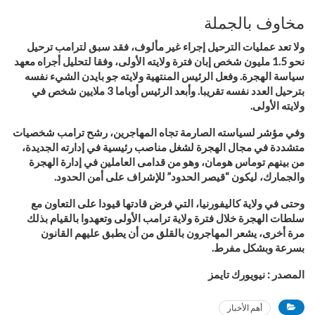
مخاوف بالجملة
ولا تعد عمليات الترحيل إجراء غير مألوف، فقد سبق لترامب ترحيل
نحو 1.5 مليون شخص إبان فترة ولايته الأولى، وفقا لتحليل أجراه معهد
سياسة الهجرة. وفعل الرئيس المنتهية ولايته جو بايدن
الشيء نفسه
بترحيل العدد نفسه تقريبا. وأبعد الرئيس أوباما 3 ملايين شخص في
ولايته الأولى
.
وفي مؤشر لسياسته الصارمة تجاه المهاجرين، رشح ترامب شخصيات
متشددة في مجال الهجرة لشغل مناصب رئيسية في إدارته الجديدة،
من بينهم توماس هومان، وهو من قدامى العاملين في إدارة الهجرة
والجمارك، ليكون “قيصر الحدود” للإشراف على أمن الحدود
.
وحتى في ولاية كاليفورنيا، التي فرض قادتها قيودا على التعاون مع
سلطات الهجرة خلال فترة ولاية ترامب الأولى وتعهدوا بالقيام بذلك
مرة أخرى، يشعر المهاجرون بالقلق من أن يطبق عليهم القانون
بسرعة وبشكل مفرط
.
المصدر
:
نيويورك تايمز
أهم الأخبار