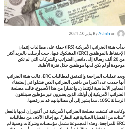
on يناير 10, 2024
Admin
By
بدأت هيئة الضرائب الأمريكية
(IRS)
حملة على مطالبات إئتمان
الإحتفاظ بالموظفين
(ERC)
المشكوك فيها، حيث أرسلت بالبريد أكثر
من 20 ألف رسالة إلى دافعي الضرائب والشركات التي لم تكن
موجودة أو لم يكن لديها موظفين خلال فترة الأهلية
.
وبعد عمليات المراجعة والتدقيق لمطالبات
ERC
، قالت هيئة الضرائب
أنها حددت عددا كبيرا من دافعي الضرائب الذين فشلوا في إستيفاء
المعايير الأساسية للإئتمان، واعتبارا من هذا الأسبوع، قالت مصلحة
الضرائب الأمريكية إن أولئك الذين يعتبرون غير مؤهلين سيتلقون
الرسالة 105
C
، مما يشير إلى أن مطالباتهم قد تم رفضها
.
وكانت قد كشفت مصلحة الضرائب الأمريكية في أكتوبر إن لديها بالفعل
“مئات من القضايا الجنائية قيد النظر”، مع إحالة الآلاف من مطالبات
ERC
للمراجعة، وهذه المجموعة تشمل مؤسسات وشركات وهمية لم