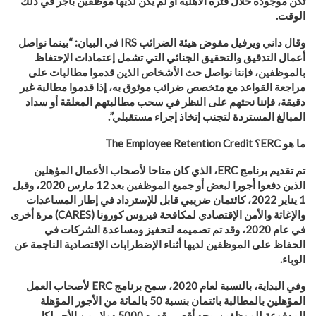
تكن موجودة خلال فترة الأهلية أو لم يكن لديها موظفين بأجر في ذلك
الوقت
.
وقال داني ويرفيل مفوض هيئة الضرائب
IRS
في البيان: “بينما نواصل
أعمال التدقيق والتحقيق الجنائي التي تشمل إعتمادات الإحتفاظ
بالموظفين، فإننا نواصل حث الأشخاص الذين قدموا مطالبات على
مراجعة القواعد مع متخصص ضرائب موثوق به، إذا قدموا مطالبة غير
دقيقة، فإننا نحثهم على النظر في سحب مطالبتهم المعلقة أو سداد
المبالغ المستردة لتجنب إتخاذ إجراء مستقبلي”.
ما هو
ERC
؟
The Employee Retention Credit
تم تقديم برنامج
ERC
، الذي كان متاحا لأصحاب الأعمال المؤهلين
الذين دفعوا أجورا لبعض أو جميع الموظفين بعد 12 مارس 2020، وقبل
1 يناير 2022، كائتمان ضريبي قابل للإسترداد في إطار المساعدات
والإغاثة والأمن الإقتصادي لمكافحة فيروس كورونا
(CARES)
مرة أخرى
في عام 2020، وقد تم تصميمه لتحفيز ومساعدة الشركات في
الحفاظ على الموظفين لديها أثناء الإضطرابات الإقتصادية الناجمة عن
الوباء
.
وفي البداية، بالنسبة لعام 2020، سمح برنامج
ERC
لأصحاب العمل
المؤهلين بالمطالبة بائتمان بنسبة 50 بالمائة من الأجور المؤهلة
المدفوعة للموظفين، بحد أقصى قدره 5000 دولار من الأجر لكل