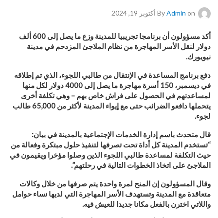
on أكتوبر 19, 2024
Admin
By
أكد مسؤولون أن برنامجا تجريبيا للمدينة وزع ما يصل إلى 600 ألف
دولار لنقل الأسر المهاجرة من نظام الملاجئ المزدحم في مدينة
نيويورك
.
دفع برنامج المساعدة في الإنتقال من طالبي اللجوء، الذي تم إطلاقه
في ديسمبر، 150 أسرة مهاجرة ما يصل إلى 4000 دولار لكل منها
لمساعدتهم في الحصول على فراش خاص بهم – وهي تكلفة أخرى
يتحملها دافعو الضرائب حتى مع إيواء المدينة لأكثر من 65,000 طالب
لجوء
.
قال متحدث باسم إدارة الخدمات الإجتماعية بالمدينة في بيان:
“تستخدم المدينة كل أداة تحت تصرفها لتنفيذ حلول مبتكرة وفعالة من
حيث التكلفة لمساعدة طالبي اللجوء الذين وصلوا مؤخرا ويقيمون في
الملاجئ على اتخاذ الخطوات التالية في رحلتهم”.
وقال المسؤولون إن المنح لمرة واحدة يتم صرفها من خلال وكالات
متعاقدة مع المدينة وتستهدف الأسر المهاجرة التي لديها نساء حوامل
واللاتي اخترن بالفعل مكانا جديدا للعيش فيه
.