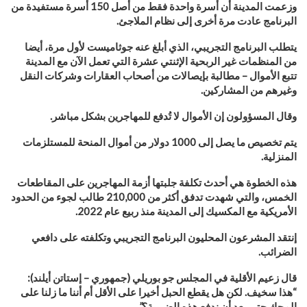
وزعمت المدينة أن أسرة واحدة فقط من أصل 150 أسرة مستفيدة من
البرنامج عادت مرة أخرى إلى نظام الملاجئ
.
يتطلب البرنامج التجريبي، الذي أبلغ عنه جوثاميست لأول مرة، أيضا
من المنظمات غير الربحية الإثنتي عشرة التي تعمل الآن مع المدينة
تتبع الأموال – مطالبة بإيصالات من أصحاب العقارات وشركات النقل
وغيرهم من المشاركين
.
وقال المسؤولون إن الأموال لا تُدفع للمهاجرين بشكل مباشر
.
يتم تخصيص ما يصل إلى 1000 دولار من أموال المنحة للمستلزمات
المنزلية
.
هذه الخطوة هي أحدث تكلفة جلبتها أزمة المهاجرين على المقاطعات
الخمس، والتي شهدت تدفق أكثر من 210,000 طالب لجوء من الحدود
الأمريكية مع المكسيك إلى المدينة منذ ربيع عام 2022
.
إنتقد المشرعون المحليون البرنامج التجريبي وتكلفته على دافعي
الضرائب
.
قال زعيم الأقلية في المجلس جو بوريلي (جمهوري – إستاتن أيلند):
“هذا سخيف. لكن هل يقطع الحبل أخيرا على الأقل أم أننا ما زلنا على
المحك حتى بعد أن ندفع هذه الضريبة؟”.