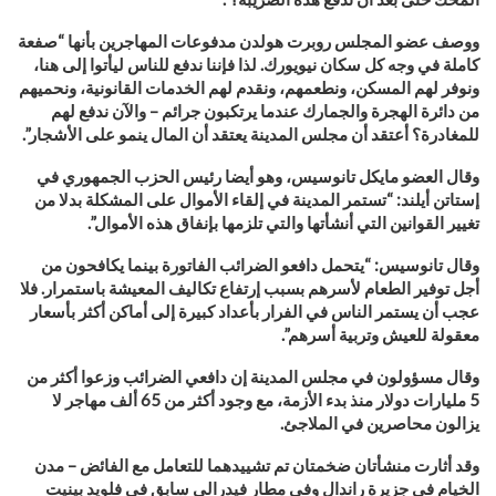
ووصف عضو المجلس روبرت هولدن مدفوعات المهاجرين بأنها “صفعة
كاملة في وجه كل سكان نيويورك. لذا فإننا ندفع للناس ليأتوا إلى هنا،
ونوفر لهم المسكن، ونطعمهم، ونقدم لهم الخدمات القانونية، ونحميهم
من دائرة الهجرة والجمارك عندما يرتكبون جرائم – والآن ندفع لهم
للمغادرة؟ أعتقد أن مجلس المدينة يعتقد أن المال ينمو على الأشجار”.
وقال العضو مايكل تانوسيس، وهو أيضا رئيس الحزب الجمهوري في
إستاتن أيلند: “تستمر المدينة في إلقاء الأموال على المشكلة بدلا من
تغيير القوانين التي أنشأتها والتي تلزمها بإنفاق هذه الأموال”.
وقال تانوسيس: “يتحمل دافعو الضرائب الفاتورة بينما يكافحون من
أجل توفير الطعام لأسرهم بسبب إرتفاع تكاليف المعيشة باستمرار. فلا
عجب أن يستمر الناس في الفرار بأعداد كبيرة إلى أماكن أكثر بأسعار
معقولة للعيش وتربية أسرهم”.
وقال مسؤولون في مجلس المدينة إن دافعي الضرائب وزعوا أكثر من
5 مليارات دولار منذ بدء الأزمة، مع وجود أكثر من 65 ألف مهاجر لا
يزالون محاصرين في الملاجئ
.
وقد أثارت منشأتان ضخمتان تم تشييدهما للتعامل مع الفائض – مدن
الخيام في جزيرة راندال وفي مطار فيدرالي سابق في فلويد بينيت