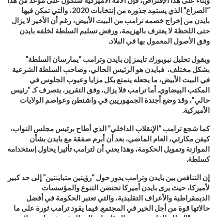
“الصراع” الذي يستمِد جذوره من إنتخابات 2020، والتي تمكن فيها
بايدن من إخراج خصمه ترامب من البيت الأبيض، رغم أن الأخير لا يزال
حتى اللحظة لا يعترف بالهزيمة، ورفض تسليم السلطة لخلفه بايدن
وفق الأصول المعمول بها في البلاد
.
ويقول تحليل نيويورك تايمز إن بايدن وترامب “يمارسان السلطة”
بشكل مختلف، فبايدن هو الرئيس الحالي، وصاحب السلطة الشرعية
في البيت الأبيض، ما يجعله يتمتع بكل مزايا وعيوب الجلوس في
المكتب البيضاوي. أما ترامب فلا يزال، وفق التقرير، يتصرف كـ “رئيس
حالي”، وقد وضع أجندة الجمهوريين في واشنطن وعواصم الولايات
الأميركية
.
كما شجع ترامب “الإنقلاب الداخلي” الذي أطاح برئيس مجلس النواب،
كيفن مكارثي، العام الماضي، بعد أن أبرم صفقة مع بايدن بشأن
الموازنة وتمويل الحكومة، وهذا يعني أن لترامب تأثيرا يحاول إستخدامه
كسلطة
.
إن التنافس بين بايدن وترامب يدور حول “رؤيتين متباينتين” إلى حد كبير
لأميركا، حيث يرى بايدن أميركا تحتضن التنوع والمؤسسات
الديمقراطية والأعراف التقليدية، والتي تعتبر الحكومة في أفضل
حالاتها قوة من أجل الخير في المجتمع. فيما يقود ترامب ثورة على ما