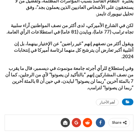
يعتبره “النظام الفاسد بسبب المؤامرات المظلمة، وتفضيل من لا
يستحقون على الأشخاص العاديين الذين يعملون بجد”، وفق
تحليل
نيويورك تايمز
.
لكن في الشارع الأميركي، لدى أكثر من نصف المواطنين آراء سلبية
تجاه ترامب (77 عاما)، وبايدن (81 عاما) في استطلاعات الرأي العامة
.
ويقول أكثر من نصفهم إنهم “غير راضين” عن الإختيار بينهما، بل إن
أغلبية أكبر تعارض أن يترشح كل منهما لرئاسة أميركا في إنتخابات
.
2024
وفي إستطلاع للرأي أجرته جامعة مونموث في ديسمبر، قال ما يقرب
من نصف المشاركين إنهم “بالتأكيد لن يصوتوا” لأي من الرجلين، كما أن
7 بالمئة آخرين “ربما لن يصوتوا” لبايدن، في حين أن 8 بالمئة آخرين
“ربما لن يصوتوا” لترامب
.
أهم الأخبار
Share