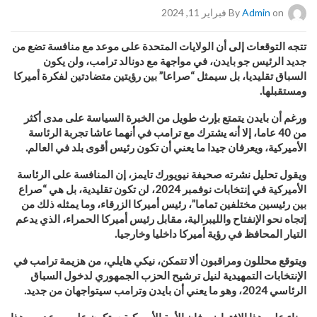
on فبراير 11, 2024
Admin
By
تتجه التوقعات إلى أن الولايات المتحدة على موعد مع منافسة تضع من
جديد الرئيس جو بايدن، في مواجهة مع دونالد ترامب، ولن يكون
السباق تقليديا، بل سيمثل “صراعا” بين رؤيتين متضادتين لفكرة أميركا
ومستقبلها
.
ورغم أن بايدن يتمتع بإرث طويل من الخبرة السياسة على مدى أكثر
من 40 عاما، إلا أنه يشترك مع ترامب في أنهما عاشا تجربة الرئاسة
الأميركية، ويعرفان جيدا ما يعني أن تكون رئيس أقوى بلد في العالم
.
ويقول تحليل نشرته صحيفة
نيويورك تايمز، إن المنافسة على الرئاسة
الأميركية في إنتخابات نوفمبر 2024، لن تكون تقليدية، بل هي “صراع
بين رئيسين مختلفين تماما”، رئيس أميركا الزرقاء، وما يمثله ذلك من
إتجاه نحو الإنفتاح والليبرالية، مقابل رئيس أميركا الحمراء، الذي يدعم
التيار المحافظ في رؤية أميركا داخليا وخارجيا
.
ويتوقع محللون ومراقبون ألا تتمكن، نيكي هايلي، من هزيمة ترامب في
الإنتخابات التمهيدية لنيل ترشيح الحزب الجمهوري لدخول السباق
الرئاسي 2024، وهو ما يعني أن بايدن وترامب سيتواجهان من جديد
.
وبناء على هذا الإفتراض، فإن الأمة الأميركية ستكون على موعد من هذا