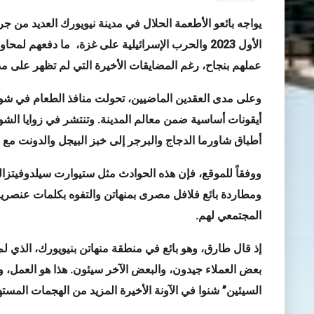
الأول 2023 والحرب الإسرائيلية على غزة، ما دفعهم 
عملهم بنجاح، رغم المضايقات الأخيرة التي لم تظهر على م
وعلى مدى العقدين الماضيين، تحولت منافذ الطعام في شوار
أيقونات أساسية ضمن معالم المدينة. وتنتشر في زوايا الشوار
أطباق شاورما الدجاج والبرجر إلى خبز البيجل والدونت مع ا
ووفقاً للموقع، فإن هذه الحوادث مثل ستيوارت سيلدوفيتزال
ومطاردة بائع فلافل مصرى بمنهاتن والتفوه بكلمات عنصري
المجتمعي لهم
.
إذ قال طارق، وهو بائع في منطقة منهاتن بنيويورك، الذي ل
بعض العملاء جيدون، والبعض الآخر سيئون. هذا هو العمل، 
السيئين” شنوا في الآونة الأخيرة المزيد من الهجمات المست