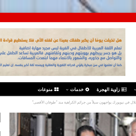
زاوية الهجرة
خدمات
منوعات
 الحلال في نيويورك يواجهون سيلاً من جرائم الكراهية منذ “طوفان الأقصى”