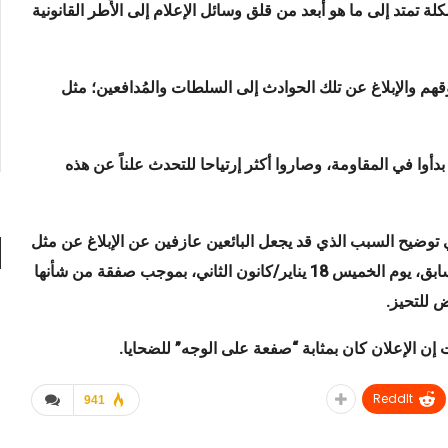
تمتد إلى ما هو أبعد من قلق وسائل الإعلام إلى الأُطر القانونية
هم والإبلاغ عن تلك الحوادث إلى السلطات والمُدافعين؛ مثل
دأوا في المقاومة، وصاروا أكثر إرتياحا للتحدث علناً عن هذه
 توضيح السبب الذي قد يجعل البائعين عازفين عن الإبلاغ عن مثل
هذه الحوادث. إذ أُطلِق سراح سيلدوفيتز، مستشار أوباما السابق، يوم الخميس 18 يناير/كانون الثاني، بموجب صفقة من شأنها
ض للتحيز
.
إن الإعلان كان بمثابة “صفعة على الوجه” للضحايا
.
ReddIt
941