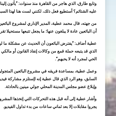
وتابع طارق، الذي هاجر من القاهرة منذ سنوات: “يأتون إلينا
عليه الشتائم؟ أستطيع فعل ذلك، لكنني لست هنا لهذا السبب.
من جهته، قال محمد عطية، المدير الإداري لمشروع البائعين 
أن البائعين عادة لا يبلغون عنها؛ ما يجعل تتبعها مستحيلا تقريب
عطية أضاف: “يفترض البائعون أن الحديث عن مشكلة ما لن 
الذي قد يتبعه حملة قمع من وكالات إنفاذ القانون أو مالك
الحي لمجرد أنه لا يحبهم
“
.
وعمل عطية، بمساعدة فريقه في مشروع البائعين المتجولي
السابق، وهو الرد الذي قال عطية إنه اإستلزم مشاركة فيدي
وإبلاغ عضو مجلس المدينة المحلي جولي مينين بالحادثة
.
وأشار عطية إلى أنه قبل هذه التحركات التي إتخذها المشروع
يجروا مقابلات إلا بعد ثماني ساعات من بدء تداول الفيديو
.