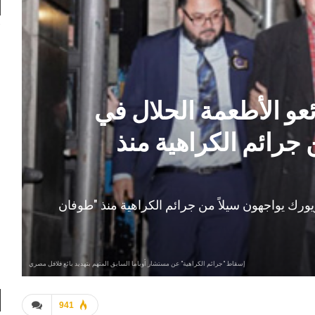
بائعو الأطعمة الحلال في
 جرائم الكراهية منذ
 نيويورك يواجهون سيلاً من جرائم الكراهية منذ "طوفان
إسقاط "جرائم الكراهية" عن مستشار أوباما السابق المتهم بتهديد بائع فلافل مصري
941