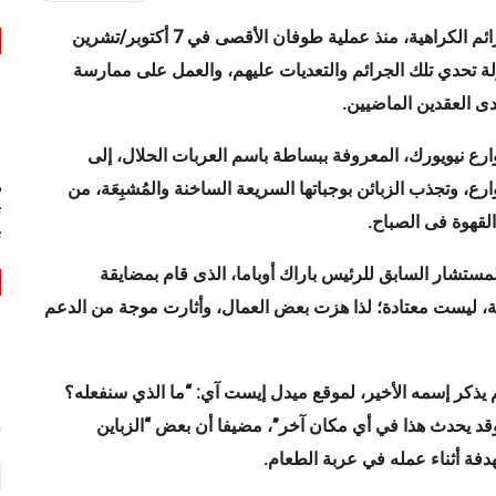
يواجه بائعو الأطعمة الحلال في مدينة نيويورك العديد من جرائم الكراهية، منذ عملية طوفان الأقصى في 7 أكتوبر/تشرين
لمحاولة تحدي تلك الجرائم والتعديات عليهم، والعمل على ممارسة
دى العقدين الماضيين
.
ع نيويورك، المعروفة ببساطة باسم العربات الحلال، إلى
ه
ع، وتجذب الزبائن بوجباتها السريعة الساخنة والمُشبِعَة، من
ت
لقهوة فى الصباح.
ت
مستشار السابق للرئيس باراك أوباما، الذى قام بمضايقة
ة، ليست معتادة؛ لذا هزت بعض العمال، وأثارت موجة من الدعم
م يذكر إسمه الأخير، لموقع ميدل إيست آي: “ما الذي سنفعله؟
وقد يحدث هذا في أي مكان آخر”، مضيفا أن بعض “الزباين
س
هدفة أثناء عمله في عربة الطعام
.