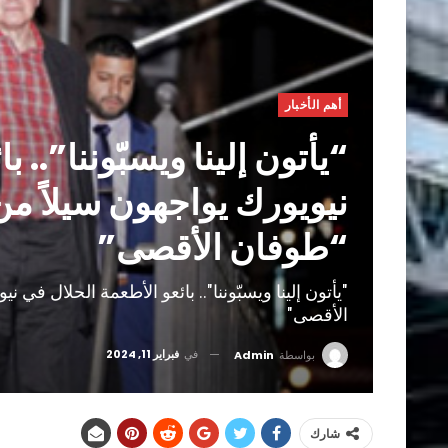
أهم الأخبار
“يأتون إلينا ويسبّوننا”.. 
نيويورك يواجهون سيلاً من
“طوفان الأقصى”
"يأتون إلينا ويسبّوننا".. بائعو الأطعمة الحلال في
الأقصى"
في
فبراير 11, 2024
بواسطة
Admin
شارك