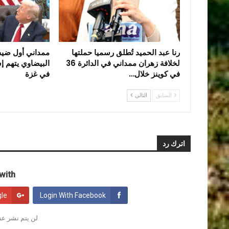
رنا عبد الحميد تُطلق رسميا حملتها
ممداني أول ضي
لخلافة زهران ممداني في الدائرة 36
البيضاوي يتهم إس
في كوينز خلال…
في غزة
السابق
التالي
اترك رد
ith:
gle
Login With Facebook
لن يتم نشر عنو